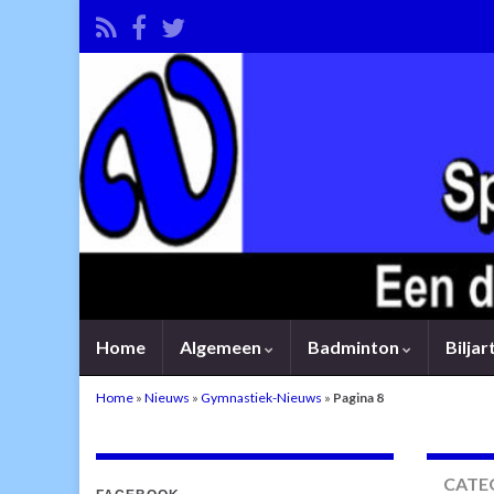
Home
Algemeen
Badminton
Bilja
Home
»
Nieuws
»
Gymnastiek-Nieuws
»
Pagina 8
CATE