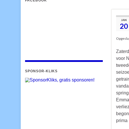
FACEBOOK
JAN
20
Opgesla
Zaterd
voor 
tweed
SPONSOR-KLIKS
seizo
getrai
vanda
sprin
Emma 
verlie
begonn
prima