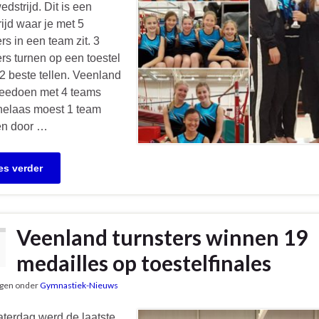
dstrijd. Dit is een
ijd waar je met 5
ers in een team zit. 3
ers turnen op een toestel
2 beste tellen. Veenland
eedoen met 4 teams
helaas moest 1 team
en door …
es verder
Veenland turnsters winnen 19
medailles op toestelfinales
gen onder
Gymnastiek-Nieuws
terdag werd de laatste