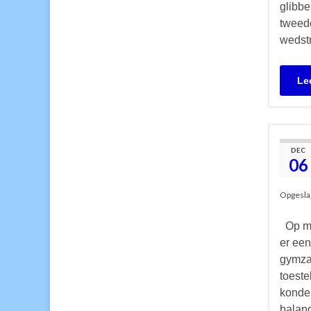
glibbe
tweed
wedstr
Le
DEC
06
Opgesla
Op ma
er een
gymzaa
toeste
konden
balan