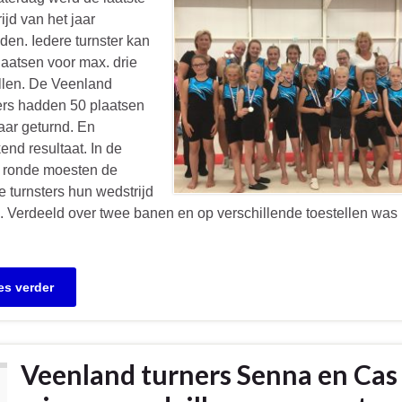
ijd van het jaar
en. Iedere turnster kan
laatsen voor max. drie
llen. De Veenland
ers hadden 50 plaatsen
kaar geturnd. En
kend resultaat. In de
e ronde moesten de
 turnsters hun wedstrijd
. Verdeeld over twee banen en op verschillende toestellen was 
es verder
Veenland turners Senna en Cas