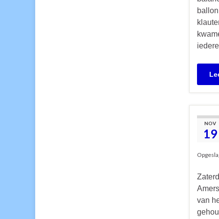
ballon
klaute
kwame
ieder
Le
NOV
19
Opgesla
Zaterd
Amersf
van h
gehou