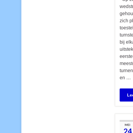
wedstr
gehoud
zich p
toeste
turnst
bij el
uitste
eerst
meeste
turnen
en …
Le
MEI
24