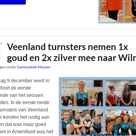
Veenland turnsters nemen 1x
goud en 2x zilver mee naar Wiln
gen onder
Gymnastiek-Nieuws
dag 9 december werd in
oort de eerste
onde van het seizoen
en. In de eerste ronde
turnsters van Veenland
 konden het rustig aan
en dat was maar goed
nt in Amersfoort was het