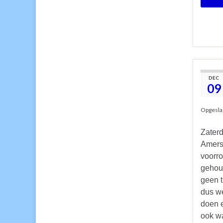
DEC
09
Opgesla
Zater
Amersf
voorr
gehoud
geen 
dus we
doen 
ook wa