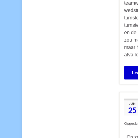
teamwe
wedstr
turnst
turnst
en de 
zou m
maar 
afvall
Le
JUN
25
Opgesla
Op za