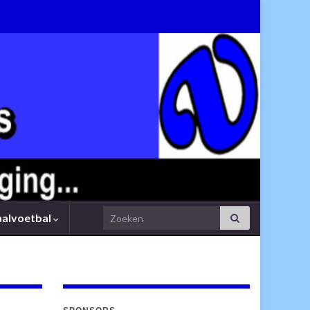
Search for:
aalvoetbal