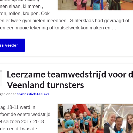
nen slaan, klimmen ,
ren, rollen, kruipen. Ook
n er twee gym pieten meedoen. Sinterklaas had gevraagd of
een een mooie tekening of knutselwerk kon maken en …
es verder
Leerzame teamwedstrijd voor 
Veenland turnsters
gen onder
Gymnastiek-Nieuws
ag 18-11 werd in
oort de eerste wedstrijd
et seizoen 2017-2018
den en dit was de