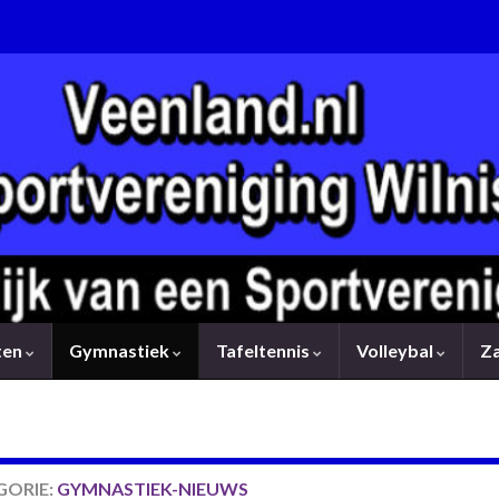
rten
Gymnastiek
Tafeltennis
Volleybal
Z
GORIE:
GYMNASTIEK-NIEUWS