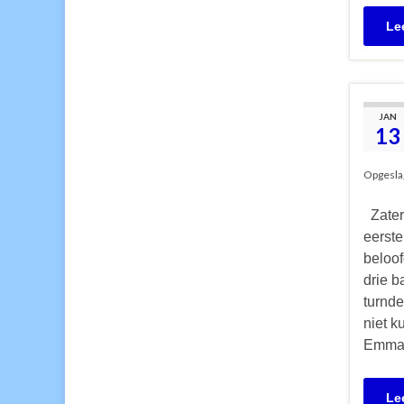
Le
JAN
13
Opgesla
Zaterd
eerste
beloof
drie b
turnd
niet k
Emma 
Le