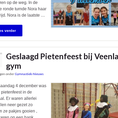
ren op de weg. In de
e ronde turnde Nora haar
ijd. Nora is de laatste …
es verder
Geslaagd Pietenfeest bij Veenl
gym
gen onder
Gymnastiek-Nieuws
andag 4 december was
 pietenfeest in de
l. Er waren allerlei
llen neer gezet zo
 ze pakjes gooien ,
ceren op een bank,