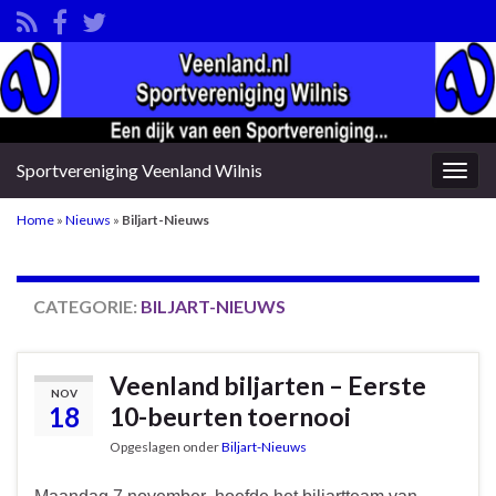
Sportvereniging Veenland Wilnis
Togg
navig
Home
»
Nieuws
»
Biljart-Nieuws
CATEGORIE:
BILJART-NIEUWS
Veenland biljarten – Eerste
NOV
18
10-beurten toernooi
Opgeslagen onder
Biljart-Nieuws