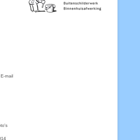
 E-mail
to's
014