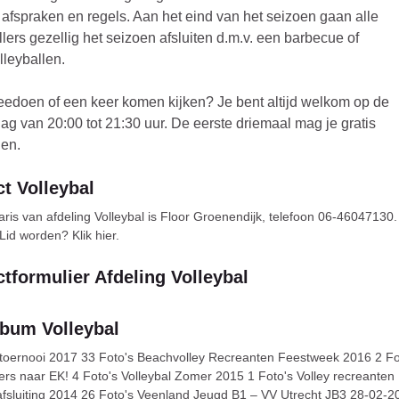
 afspraken en regels. Aan het eind van het seizoen gaan alle
llers gezellig het seizoen afsluiten d.m.v. een barbecue of
leyballen.
eedoen of een keer komen kijken? Je bent altijd welkom op de
g van 20:00 tot 21:30 uur. De eerste driemaal mag je gratis
nen.
t Volleybal
is van afdeling Volleybal is Floor Groenendijk, telefoon 06-46047130.
Lid worden? Klik hier.
tformulier Afdeling Volleybal
lbum Volleybal
ntoernooi 2017 33 Foto's Beachvolley Recreanten Feestweek 2016 2 Fo
lers naar EK! 4 Foto's Volleybal Zomer 2015 1 Foto's Volley recreanten
fsluiting 2014 26 Foto's Veenland Jeugd B1 – VV Utrecht JB3 28-02-2