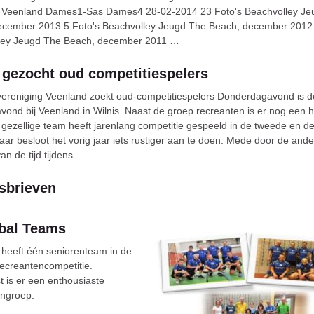
s Veenland Dames1-Sas Dames4 28-02-2014 23 Foto's Beachvolley Je
ecember 2013 5 Foto's Beachvolley Jeugd The Beach, december 2012 
ley Jeugd The Beach, december 2011 …
 gezocht oud competitiespelers
vereniging Veenland zoekt oud-competitiespelers Donderdagavond is d
avond bij Veenland in Wilnis. Naast de groep recreanten is er nog een
it gezellige team heeft jarenlang competitie gespeeld in de tweede en d
aar besloot het vorig jaar iets rustiger aan te doen. Mede door de and
van de tijd tijdens …
sbrieven
ybal Teams
heeft één seniorenteam in de
ecreantencompetitie.
 is er een enthousiaste
engroep.