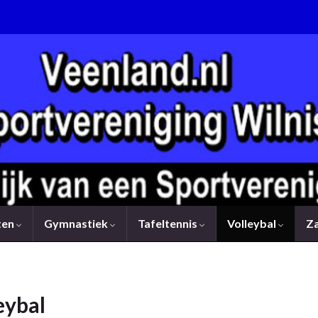
rten
Gymnastiek
Tafeltennis
Volleybal
Z
eybal