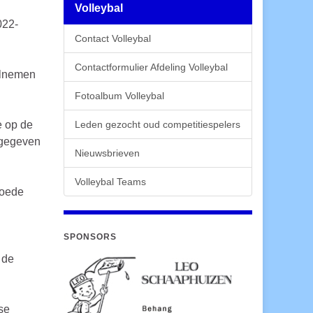
Volleybal
022-
Contact Volleybal
Contactformulier Afdeling Volleybal
elnemen
Fotoalbum Volleybal
e op de
Leden gezocht oud competitiespelers
 gegeven
Nieuwsbrieven
Volleybal Teams
goede
SPONSORS
 de
se