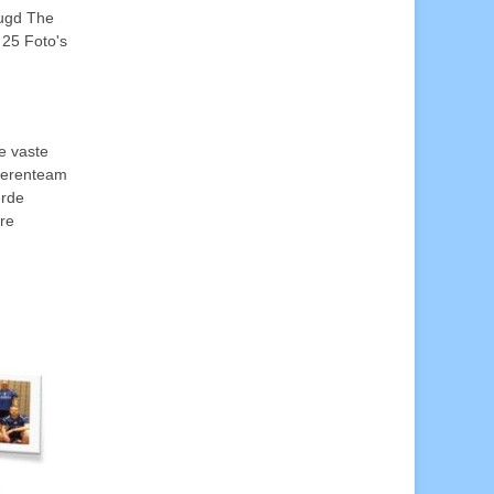
ugd The
25 Foto's
e vaste
 herenteam
erde
ere