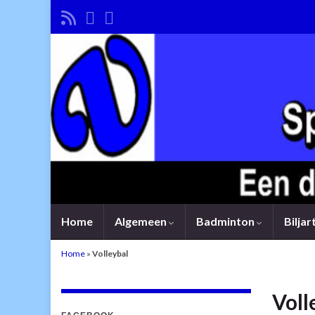
Home
Algemeen
Badminton
Bilja
Home
»
Volleybal
Voll