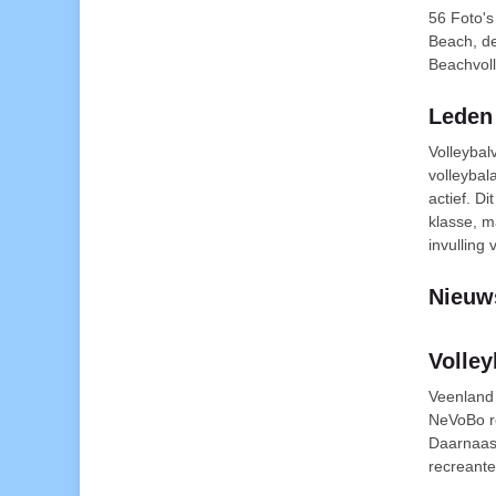
56 Foto'
Beach, d
Beachvol
Leden
Volleybal
volleybal
actief. D
klasse, m
invulling 
Nieuw
Volle
Veenland 
NeVoBo r
Daarnaast
recreant