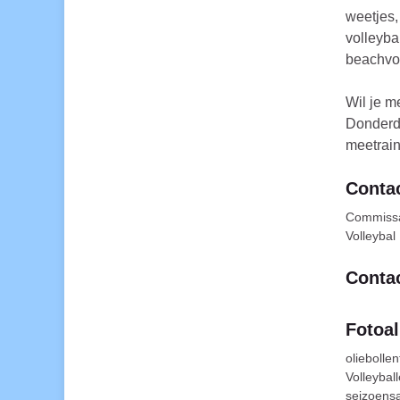
weetjes,
volleyba
beachvol
Wil je m
Donderda
meetrai
Contac
Commissar
Volleybal 
Contac
Fotoa
oliebolle
Volleybal
seizoensa