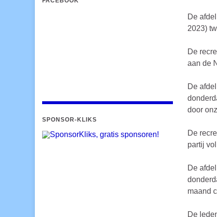
FACEBOOK
De afdel
2023) tw
De recre
aan de N
De afdel
donderda
door onze
SPONSOR-KLIKS
De recre
partij vo
De afdel
donderda
maand co
De leden