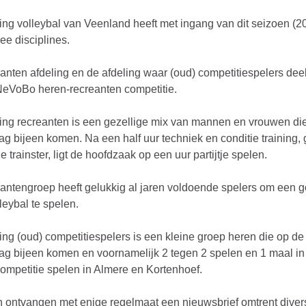
ing volleybal van Veenland heeft met ingang van dit seizoen (2
ee disciplines.
anten afdeling en de afdeling waar (oud) competitiespelers de
eVoBo heren-recreanten competitie.
ing recreanten is een gezellige mix van mannen en vrouwen di
g bijeen komen. Na een half uur techniek en conditie training,
 trainster, ligt de hoofdzaak op een uur partijtje spelen.
antengroep heeft gelukkig al jaren voldoende spelers om een 
lleybal te spelen.
ing (oud) competitiespelers is een kleine groep heren die op de
g bijeen komen en voornamelijk 2 tegen 2 spelen en 1 maal in
mpetitie spelen in Almere en Kortenhoef.
 ontvangen met enige regelmaat een nieuwsbrief omtrent diver