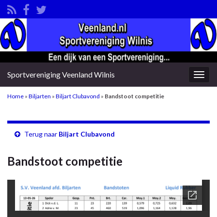
Sportvereniging Veenland Wilnis
Togg
navig
Home
»
Biljarten
»
Biljart Clubavond
»
Bandstoot competitie
Terug naar
Biljart Clubavond
Bandstoot competitie