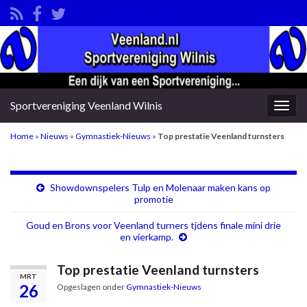
Sportvereniging Veenland Wilnis
Togg
navig
Home
»
Nieuws
»
Gymnastiek-Nieuws
»
Top prestatie Veenland turnsters
Showdownspelers Tulp en Molenaar maken kans op
promotie
Goud en Brons voor Veenland turners tjdens finale mini drie
en vierkamp.
Top prestatie Veenland turnsters
MRT
26
Opgeslagen onder
Gymnastiek-Nieuws