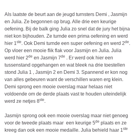
Als laatste de beurt aan de jeugd turnsters Demi , Jasmijn
en Julia. Ze begonnen op brug. Alle drie een keurige
oefening. Bij de balk ging Julia zo snel dat de jury het bijna
niet kon bijhouden. Ze turnde een prima oefening en werd
ste
de
hier 1
. Ook Demi turnde een super oefening en werd 2
.
Op vloer een mooie flik flak voor Jasmijn en Julia. Julia
de
de
werd hier 2
en Jasmijn 7
. Er werd ook hier een
tussenstand opgehangen en wat bleek na drie toestellen
stond Julia 1 , Jasmijn 2 en Demi 3. Spannend er kon nog
van alles gebeuren want de verschillen waren erg klein.
Demi sprong een mooie overslag maar helaas niet
voldoende om de derde plaats vast te houden uiteindelijk
ste
werd ze netjes 8
.
Jasmijn sprong ook een mooie overslag maar niet genoeg
de
voor de tweede plaats maar een keurige 5
plaats en ze
ste
kreeg dan ook een mooie medaille. Julia behield haar 1