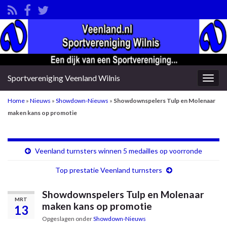
Sportvereniging Veenland Wilnis
Togg
navig
Home
»
Nieuws
»
Showdown-Nieuws
»
Showdownspelers Tulp en Molenaar
maken kans op promotie
Veenland turnsters winnen 5 medailles op voorronde
Top prestatie Veenland turnsters
Showdownspelers Tulp en Molenaar
MRT
maken kans op promotie
13
Opgeslagen onder
Showdown-Nieuws