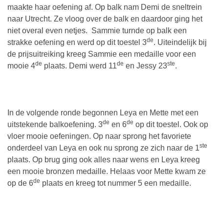
maakte haar oefening af. Op balk nam Demi de sneltrein
naar Utrecht. Ze vloog over de balk en daardoor ging het
niet overal even netjes. Sammie turnde op balk een
de
strakke oefening en werd op dit toestel 3
. Uiteindelijk bij
de prijsuitreiking kreeg Sammie een medaille voor een
de
de
ste
mooie 4
plaats. Demi werd 11
en Jessy 23
.
In de volgende ronde begonnen Leya en Mette met een
de
de
uitstekende balkoefening. 3
en 6
op dit toestel. Ook op
vloer mooie oefeningen. Op naar sprong het favoriete
ste
onderdeel van Leya en ook nu sprong ze zich naar de 1
plaats. Op brug ging ook alles naar wens en Leya kreeg
een mooie bronzen medaille. Helaas voor Mette kwam ze
de
op de 6
plaats en kreeg tot nummer 5 een medaille.