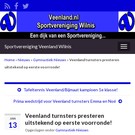
Sportvereniging Veenland Wilnis
Togg
navig
Home
»
Nieuws
»
Gymnastiek-Nieuws
»
Veenland turnsters presteren
uitstekend op eerste voorronde!
Tafeltennis Veenland/Bijmaat kampioen 1e klasse!
Prima wedstrijd voor Veenland turnsters Emma en Noé
Veenland turnsters presteren
JAN
uitstekend op eerste voorronde!
13
Opgeslagen onder
Gymnastiek-Nieuws