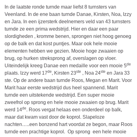
In de laatste ronde turnde maar liefst 8 turnsters van
Veenland. In de ene baan turnde Danae, Kirsten, Noa, Izzy
en Jara. In een ijzersterk deelnemers veld van 43 turnsters
turnde ze een prima wedstrijd. Hier en daar een paar
slordigheden , kromme benen, sprongen niet hoog genoeg
op de balk en dat kost puntjes. Maar ook hele mooie
elementen hebben we gezien. Mooie hoge zwaaien op
brug, op hurken streksprong af, overslagen op vloer.
de
Uiteindelijk kreeg Danae een medaille voor een mooie 5
de
ste
ste
plaats. Izzy werd 17
, Kirsten 23
, Noa 24
en Jara 33
ste. Op de andere baan turnde Roos, Megan en Marit. Voor
Marit haar eerste wedstrijd dus heel spannend. Marit
turnde een uitstekende wedstrijd. Een super mooie
zweefrol op sprong en hele mooie zwaaien op brug. Marit
de
werd 14
. Roos vergat helaas een onderdeel op balk,
maar dat kwam vast door de koprol. Slapeloze
nachten…..een bonzend hart voordat ze begon, maar Roos
turnde een prachtige koprol. Op sprong een hele mooie