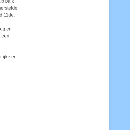
Op balk
herstelde
rd 11de.
rug en
t een
arijke en