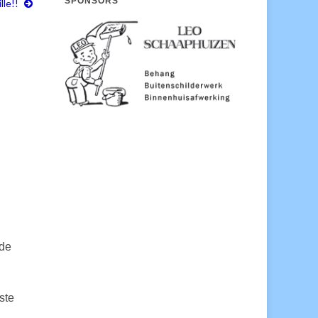
SPONSORS
lle!!
rde
ste