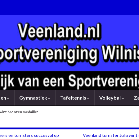
rten
Gymnastiek
Tafeltennis
Volleybal
Z
wint bronzen medaille!
ners en turnsters succesvol op
Veenland turnster Julia win