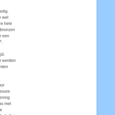
stig.
e wel
ze hele
 bronzen
e een
e
.
jd.
ar werden
rsten
oor
essure.
fening
aas met
e