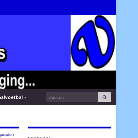
Search for:
aalvoetbal
t gouden