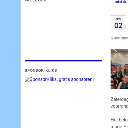
FACEBOOK
mini dr
FEB
02
Opgeslage
SPONSOR-KLIKS
Zaterdag
voorrond
Het belo
ronde So