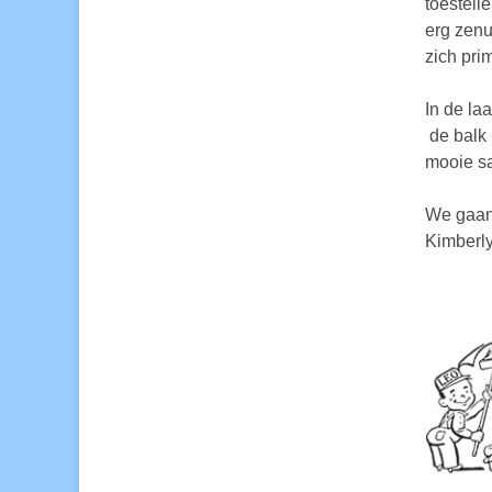
toestell
erg zenu
zich pri
In de la
de balk 
mooie sa
We gaan 
Kimberly