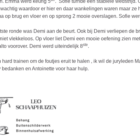
en. Emma werd keurig 5
. Sofie turnde een stabiele wedstrijd. 
wachtig waardoor er hier en daar wankelingen waren maar ze 
ma op brug en vloer en op sprong 2 mooie overslagen. Sofie we
atste ronde was Demi aan de beurt. Ook bij Demi verliepen de b
niet vlekkeloos. Op vloer liet Demi een mooie oefening zien me
ste
lto voorover. Demi werd uiteindelijk 8
.
hard trainen om de foutjes eruit te halen , ik wil de juryleden M
 bedanken en Antoinette voor haar hulp.