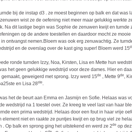
urnde bij de instap d3 . ze moest beginnen op balk en dat was la
zenuwen wist ze de oefening niet meer maar gelukkig werkte z
ak. Na dit lastige begin was Sophie de zenuwen kwijt en turnde 
feningen op de andere toestellen en daardoor mocht ze mooie
 in ontvangst nemen.Bloem was ook erg zenuwachtig. Ze turnd
d
dstrijd en de overslag over de kast ging super! Bloem werd 15
eede ronde turnden Izzy, Noa, Kirsten, Lisa en Mette hun wedstri
as het geen gelukkige wedstrijd voor deze dames. Hier en da
de
de
n gemaakt, geweigerd met sprong. Izzy werd 15
, Mette 9
, Ki
ste
oa25ste en Lisa 28
.
as het de beurt aan Emma en Jasmijn en Sofie. Helaas was v
de wedstrijd na 1 toestel over. Ze kreeg te veel last van haar bl
nde een prima wedstrijd. Helaas door een fout in haar vrije oe
n element niet en raakte ze puntjes kwijt en op brug viel ze hel
de
 . Op balk en sprong ging het uitstekend en werd ze 2
op dez
de