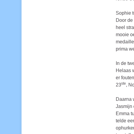
Sophie t
Door de 
heel str
mooie oe
medaille
prima we
In de tw
Helaas w
er foute
ste
23
, N
Daarna w
Jasmijn 
Emma tur
telde ee
ophurken