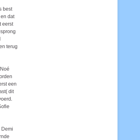
s best
 en dat
 eerst
 sprong
d
en terug
n Noé
worden
erst een
st( dit
voerd.
Sofie
t Demi
urnde