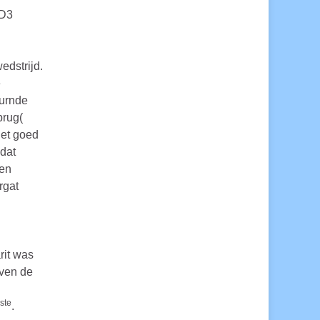
 D3
edstrijd.
e
turnde
brug(
iet goed
dat
een
rgat
rit was
even de
ste
.