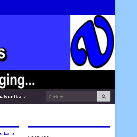
Search for:
aalvoetbal
vierkamp