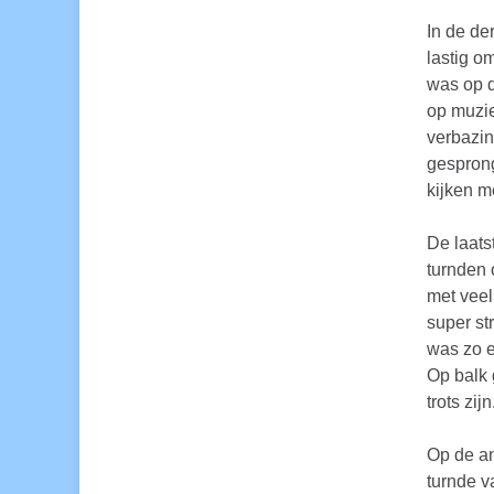
In de der
lastig o
was op d
op muzie
verbazin
gesprong
kijken m
De laats
turnden 
met veel
super st
was zo e
Op balk 
trots zijn
Op de a
turnde v