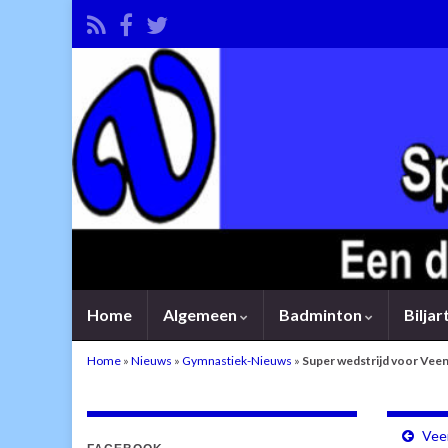
Home
Algemeen
Badminton
Bilja
Home
»
Nieuws
»
Gymnastiek-Nieuws
»
Super wedstrijd voor Veen
Veen