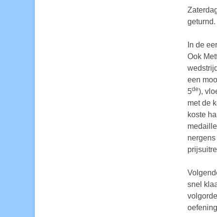
Zaterdag
geturnd.
In de ee
Ook Mett
wedstrijd
een mooi
de
5
), vl
met de k
koste ha
medaille
nergens 
prijsuit
Volgende
snel kla
volgorde
oefening