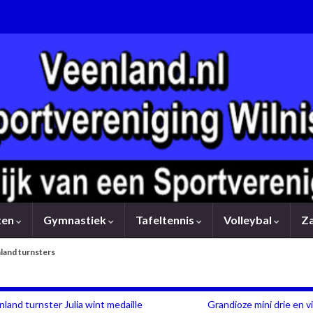
rten
Gymnastiek
Tafeltennis
Volleybal
Z
land turnsters
land turnster Julia wint medaille
Grandioze mini drie en 