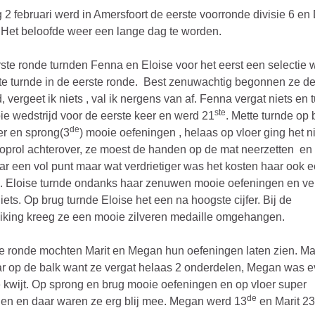
 2 februari werd in Amersfoort de eerste voorronde divisie 6 en
 Het beloofde weer een lange dag te worden.
rste ronde turnden Fenna en Eloise voor het eerst een selectie w
e turnde in de eerste ronde. Best zenuwachtig begonnen ze d
, vergeet ik niets , val ik nergens van af. Fenna vergat niets en 
ste
e wedstrijd voor de eerste keer en werd 21
. Mette turnde op 
de
oer en sprong(3
) mooie oefeningen , helaas op vloer ging het n
oprol achterover, ze moest de handen op de mat neerzetten en 
ar een vol punt maar wat verdrietiger was het kosten haar ook 
. Eloise turnde ondanks haar zenuwen mooie oefeningen en ve
iets. Op brug turnde Eloise het een na hoogste cijfer. Bij de
reiking kreeg ze een mooie zilveren medaille omgehangen.
 ronde mochten Marit en Megan hun oefeningen laten zien. Ma
ar op de balk want ze vergat helaas 2 onderdelen, Megan was 
 kwijt. Op sprong en brug mooie oefeningen en op vloer super
de
en en daar waren ze erg blij mee. Megan werd 13
en Marit 23