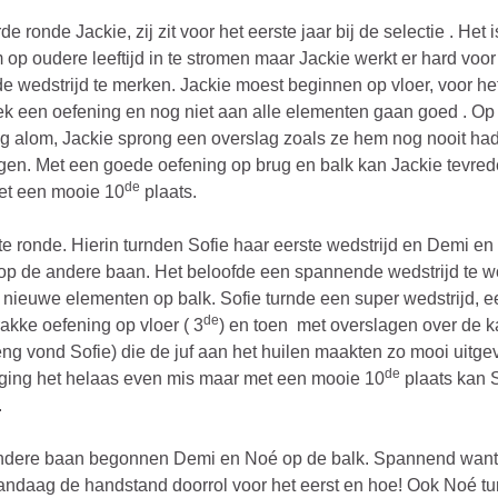
de ronde Jackie, zij zit voor het eerste jaar bij de selectie . Het i
m op oudere leeftijd in te stromen maar Jackie werkt er hard voor
e wedstrijd te merken. Jackie moest beginnen op vloer, voor het
k een oefening en nog niet aan alle elementen gaan goed . Op
g alom, Jackie sprong een overslag zoals ze hem nog nooit ha
en. Met een goede oefening op brug en balk kan Jackie tevred
de
et een mooie 10
plaats.
te ronde. Hierin turnden Sofie haar eerste wedstrijd en Demi e
op de andere baan. Het beloofde een spannende wedstrijd te 
 nieuwe elementen op balk. Sofie turnde een super wedstrijd, e
de
rakke oefening op vloer ( 3
) en toen met overslagen over de ka
ng vond Sofie) die de juf aan het huilen maakten zo mooi uitge
de
ging het helaas even mis maar met een mooie 10
plaats kan 
.
ndere baan begonnen Demi en Noé op de balk. Spannend wan
andaag de handstand doorrol voor het eerst en hoe! Ook Noé t