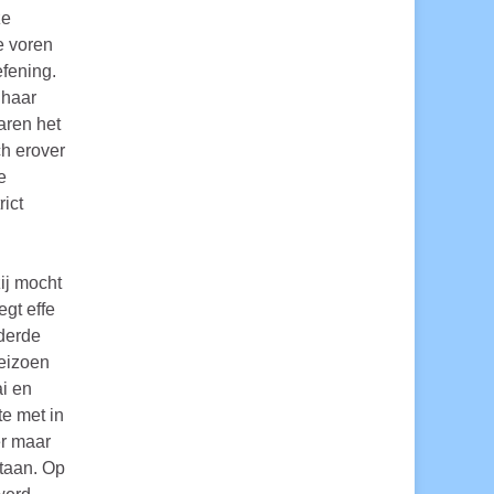
ze
e voren
efening.
 haar
aren het
ch erover
e
rict
ij mocht
gt effe
 derde
seizoen
i en
te met in
er maar
staan. Op