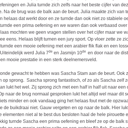
feningen en Julia turnde zich zelfs naar het beste cijfer van de
e. Na de brug was de balk aan de beurt. Julia maakte zich van t
en helaas dat werkt door en ze turnde dan ook niet zo stabiele o
turnde een prima oefening en we waren dan ook verbaasd over
Helaas mochten we geen vragen stellen over het cijfer maar we w
ee eens. Helaas blijft turnen een jury sport. Op vloer zette ze zi
turnde een mooie oefening met een arabier flik flak en een loss
de
de
 Uiteindelijk werd Julia 7
en Jasmijn 10
en door naar de dist
 Een mooie prestatie in een sterk deelnemersveld.
ronde gewacht te hebben was Sascha Stam aan de beurt. Ook z
 op sprong. Sascha sprong fantastisch, of zo als Sascha zelf ze
an lukt het wel. Zij sprong zich met een half in half uit naar een
 Op naar de brug normaal gesproken lukt het altijd wel maar dit 
 iets minder en ook vandaag ging het helaas fout met de opzwaa
e de buikdraai niet. Gauw vergeten en op naar de balk. Hier luk
e elementen niet al te best dus besloten haal de hele pirouette 
ukkig turnde Sascha een prima oefening en bleef ze op de balk 