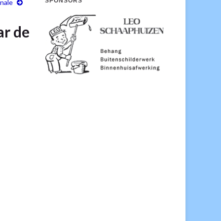
SPONSORS
inale
ar de