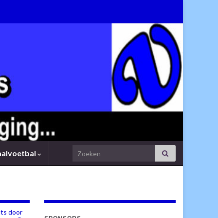
Search for:
aalvoetbal
ts door