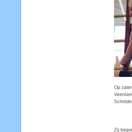
Op zater
Veenland
Schröder
Zij bego