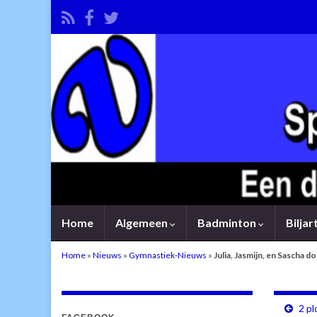
Home
Algemeen
Badminton
Bilja
Home
»
Nieuws
»
Gymnastiek-Nieuws
»
Julia, Jasmijn, en Sascha do
2 pl