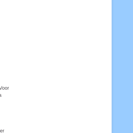
 Voor
a
er