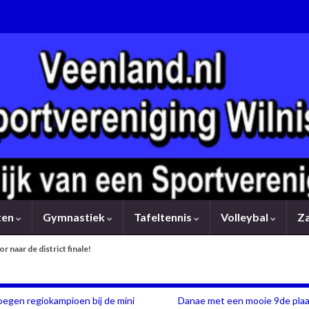
rten
Gymnastiek
Tafeltennis
Volleybal
Z
or naar de district finale!
oegen regiokampioen bij de mini
Danae met een mooie 9de plaa