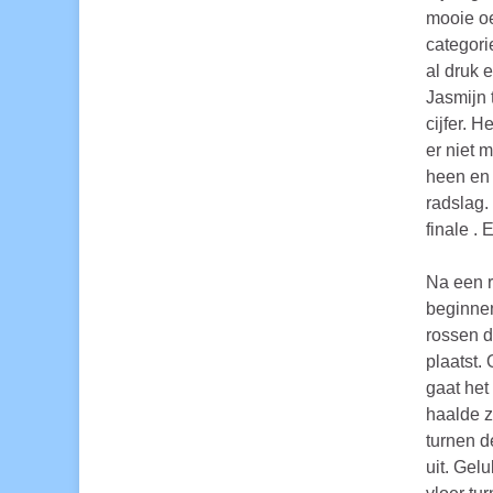
mooie oe
categori
al druk 
Jasmijn 
cijfer. 
er niet m
heen en 
radslag.
finale .
Na een 
beginnen
rossen d
plaatst.
gaat het
haalde z
turnen d
uit. Gel