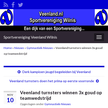
Sportvereniging Veenland Wilnis
Togg
navig
Home
»
Nieuws
»
Gymnastiek-Nieuws
»
Veenland turnsters winnen 3x goud
op teamwedstrijd
Derk kampioen jeugd begeleiden bij Veenland
Veenland turnsters doen het prima op eerste voorronde
Veenland turnsters winnen 3x goud op
NOV
teamwedstrijd
10
Opgeslagen onder
Gymnastiek-Nieuws