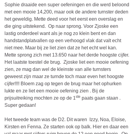
Sophie draaide een super oefeningen en die werd beloond
met een mooie 14,200, maar ook de andere turnster deden
het geweldig. Mette deed voor het eerst een overslag en
die ging uitstekend. Op naar sprong. Voor Zjoske een
lastig onderdeel want als je nog zo klein bent en dan
handstandplatvallen op een verhoogd vlak dat valt echt
niet mee. Maar bij ze liet zien dat ze het echt wel kan.
Mette sprong zich met 13.650 naar het derde hoogste cijfer.
Het laatste toestel de brug. Zjoske liet een mooie oefening
zien, ze mag dan wel de kleinste van alle turnsters
geweest zijn maar ze turnde toch maar even het hoogste
cijfer!!!! Bloem zag op tegen de brug maar het ophurken
lukte en ze liet een mooie oefening zien . Bij de
ste
prijsuitreiking mochten ze op de 1
paats gaan staan .
Super gedaan!
Het tweede team was de D2. Dit waren Izzy, Noa, Eloise,
Kirsten en Fenna. Ze starten ook op balk. Hier en daar een
val maar met cijfers ruim boven de 12 een goed begin. Op