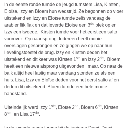
In de eerste ronde turnde de jeugd turnsters Lisa, Kirsten,
Eloïse, Izzy en Bloem hun wedstrijd. Ze begonnen op vloer
uitstekend en Izzy en Eloïse turnde zelfs vandaag de
de
arabier flik flak en dat leverde Eloise een 3
plek op en
Izzy een tweede. Kirsten turnde voor het eerst een salto
voorover. Op naar sprong. Iedereen heeft mooie
overslagen gesprongen en zo gingen we op naar hun
lievelingstoestel de brug. Izzy en Kirsten deden het
ste
de
uitstekend en dit keer was Kirsten 1
en Izzy 2
. Bloem
heeft een nieuwe afsprong uitgevonden , maar. Op naar de
balk altijd heel lastig maar vandaag stonden ze als een
huis. Lisa, Izzy en Eloïse deden voor het eerst salto af en
deden dit uitstekend. Bloem turnde een hele mooie
handstand.
ste
de
de
Uiteindelijk werd Izzy 1
, Eloïse 2
, Bloem 6
, Kirsten
ste
de
8
, en Lisa 17
.
In de tweede ronde turnde bij de junioren Demi. Demi