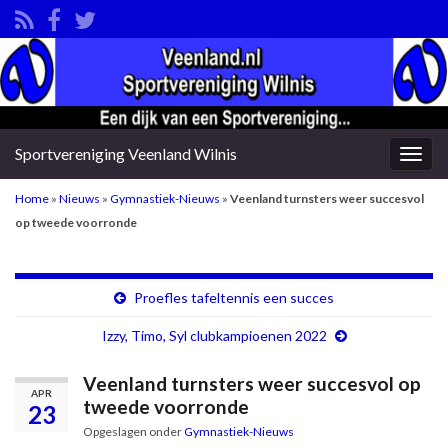
Sportvereniging Veenland Wilnis
Togg
navig
Home
»
Nieuws
»
Gymnastiek-Nieuws
»
Veenland turnsters weer succesvol
op tweede voorronde
Proefles tafeltennis een succes
Izzy, Timo, Syl clubkampioenen 2022
Veenland turnsters weer succesvol op
APR
tweede voorronde
23
Opgeslagen onder
Gymnastiek-Nieuws