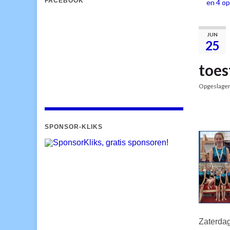
FACEBOOK
en 4 o
JUN
25
toes
Opgeslage
SPONSOR-KLIKS
Zaterdag