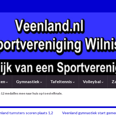
rten
Gymnastiek
Tafeltennis
Volleybal
Z
2 medailles mee naar huis op toestelfinale.
land turnsters scoren plaats 1,2
Veenland gymnastiek start geme