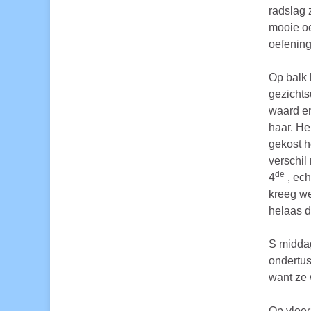
radslag 
mooie oe
oefening
Op balk 
gezichts
waard en
haar. He
gekost h
verschil
de
4
, ech
kreeg we
helaas d
S middag
ondertus
want ze 
Op vloer