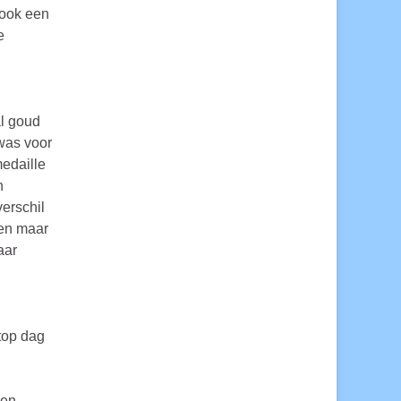
 ook een
e
al goud
was voor
medaille
n
erschil
gen maar
aar
top dag
een