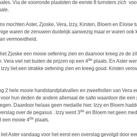
inales. Via de voorronde plaatsten de eerste 8 turnsters zich voo
nale.
s mochten Aster, Zjoske, Vera, Izzy, Kirsten, Bloem en Eloise t
ige waren de zenuwen duidelijk aanwezig maar er waren ook 
an vermoeidheid.
liet Zjoske een mooie oefening zien en daarvoor kreeg ze de zi
de
. Vera viel net buiten de prijzen op een 4
plaats. En Aster we
 Izzy liet een strakke oefening zien en kreeg goud. Kirsten vero
g 2 hele mooie handstandplatvallen en zweefrollen van Vera e
 voor hun deden de andere allemaal de salto waardoor die een 
egen. Daardoor helaas geen medaille hier. Izzy en Bloem had
de
erslag over de pegasus . Izzy werd 3
en Bloem net geen meda
de
l een mooie 4
plaats.
 liet Aster vandaag voor het eerst een overslag gevolgd door ee