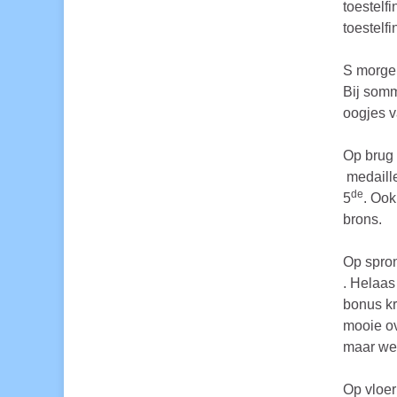
toestelf
toestelfi
S morgen
Bij somm
oogjes v
Op brug 
medaille
de
5
. Ook
brons.
Op spron
. Helaas
bonus kr
mooie ov
maar we
Op vloer