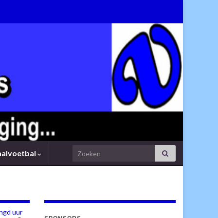
Search for:
aalvoetbal
ngd uur