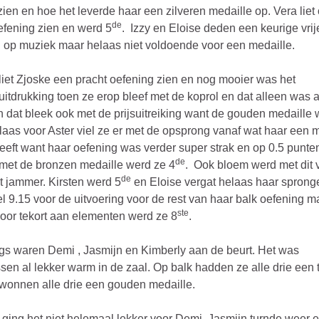
zien en hoe het leverde haar een zilveren medaille op. Vera liet
de
fening zien en werd 5
. Izzy en Eloise deden een keurige vrij
 op muziek maar helaas niet voldoende voor een medaille.
liet Zjoske een pracht oefening zien en nog mooier was het
uitdrukking toen ze erop bleef met de koprol en dat alleen was 
 dat bleek ook met de prijsuitreiking want de gouden medaille 
laas voor Aster viel ze er met de opsprong vanaf wat haar een 
eeft want haar oefening was verder super strak en op 0.5 punte
de
 met de bronzen medaille werd ze 4
. Ook bloem werd met dit v
de
t jammer. Kirsten werd 5
en Eloise vergat helaas haar spron
l 9.15 voor de uitvoering voor de rest van haar balk oefening m
ste
oor tekort aan elementen werd ze 8
.
s waren Demi , Jasmijn en Kimberly aan de beurt. Het was
sen al lekker warm in de zaal. Op balk hadden ze alle drie een 
wonnen alle drie een gouden medaille.
 ging het niet helemaal lekker voor Demi. Jasmijn turnde weer 