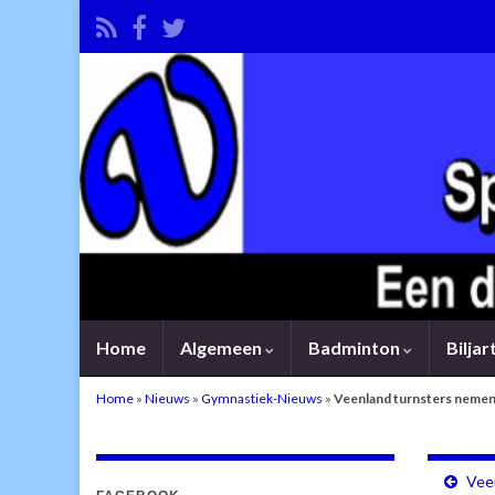
Home
Algemeen
Badminton
Bilja
Home
»
Nieuws
»
Gymnastiek-Nieuws
»
Veenland turnsters nemen 1
Veen