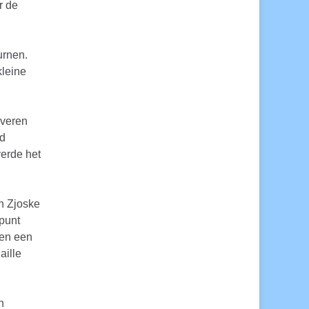
r de
urnen.
kleine
lveren
rd
verde het
n Zjoske
punt
den een
ille
n