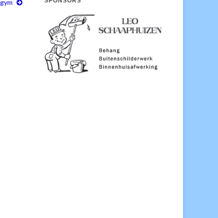
SPONSORS
 gym