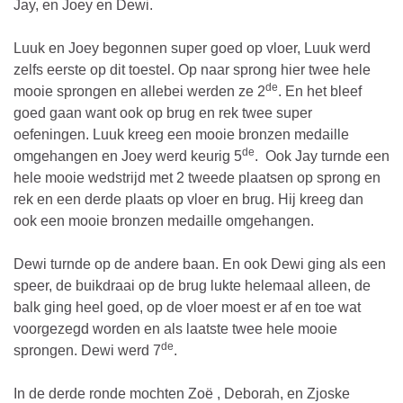
Jay, en Joey en Dewi.
Luuk en Joey begonnen super goed op vloer, Luuk werd
zelfs eerste op dit toestel. Op naar sprong hier twee hele
de
mooie sprongen en allebei werden ze 2
. En het bleef
goed gaan want ook op brug en rek twee super
oefeningen. Luuk kreeg een mooie bronzen medaille
de
omgehangen en Joey werd keurig 5
. Ook Jay turnde een
hele mooie wedstrijd met 2 tweede plaatsen op sprong en
rek en een derde plaats op vloer en brug. Hij kreeg dan
ook een mooie bronzen medaille omgehangen.
Dewi turnde op de andere baan. En ook Dewi ging als een
speer, de buikdraai op de brug lukte helemaal alleen, de
balk ging heel goed, op de vloer moest er af en toe wat
voorgezegd worden en als laatste twee hele mooie
de
sprongen. Dewi werd 7
.
In de derde ronde mochten Zoë , Deborah, en Zjoske