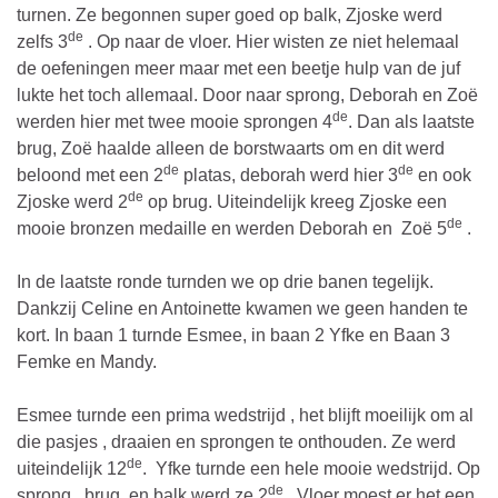
turnen. Ze begonnen super goed op balk, Zjoske werd
de
zelfs 3
. Op naar de vloer. Hier wisten ze niet helemaal
de oefeningen meer maar met een beetje hulp van de juf
lukte het toch allemaal. Door naar sprong, Deborah en Zoë
de
werden hier met twee mooie sprongen 4
. Dan als laatste
brug, Zoë haalde alleen de borstwaarts om en dit werd
de
de
beloond met een 2
platas, deborah werd hier 3
en ook
de
Zjoske werd 2
op brug. Uiteindelijk kreeg Zjoske een
de
mooie bronzen medaille en werden Deborah en Zoë 5
.
In de laatste ronde turnden we op drie banen tegelijk.
Dankzij Celine en Antoinette kwamen we geen handen te
kort. In baan 1 turnde Esmee, in baan 2 Yfke en Baan 3
Femke en Mandy.
Esmee turnde een prima wedstrijd , het blijft moeilijk om al
die pasjes , draaien en sprongen te onthouden. Ze werd
de
uiteindelijk 12
. Yfke turnde een hele mooie wedstrijd. Op
de
sprong , brug en balk werd ze 2
. Vloer moest er het een