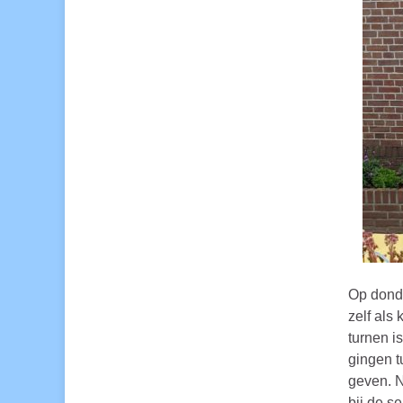
Op donde
zelf als
turnen i
gingen t
geven. N
bij de s