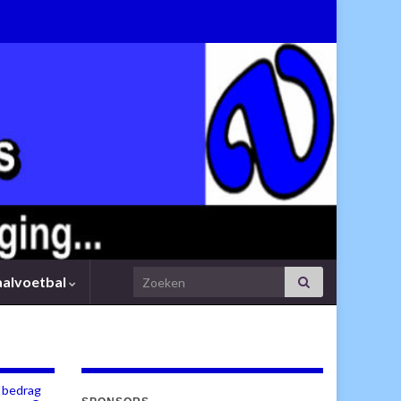
Search for:
aalvoetbal
 bedrag