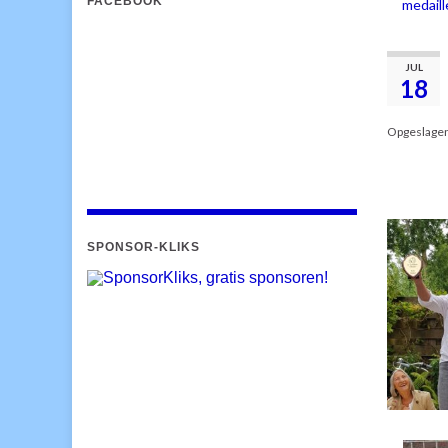
FACEBOOK
medaill
JUL
18
Opgeslage
SPONSOR-KLIKS