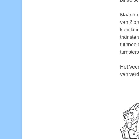
Maar nu 
van 2 pr
kleinkin
trainste
tuinbeel
turnsters
Het Veen
van verd