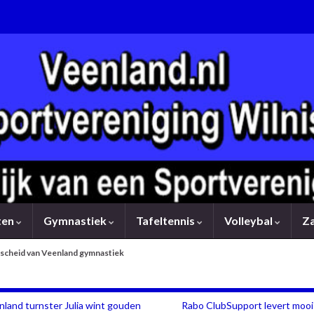
rten
Gymnastiek
Tafeltennis
Volleybal
Z
afscheid van Veenland gymnastiek
land turnster Julia wint gouden
Rabo ClubSupport levert mooi