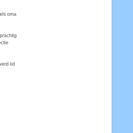
dels oma
prachtig
ectie
erd lid