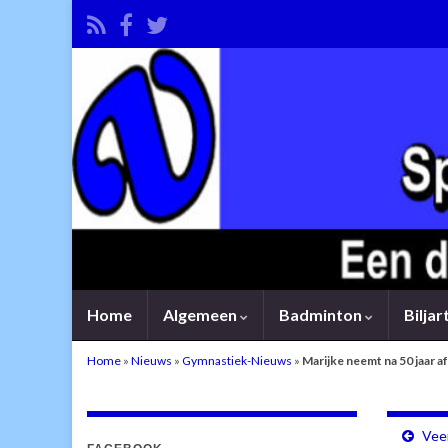
Home
Algemeen
Badminton
Bilja
Home
»
Nieuws
»
Gymnastiek-Nieuws
»
Marijke neemt na 50 jaar 
Veen