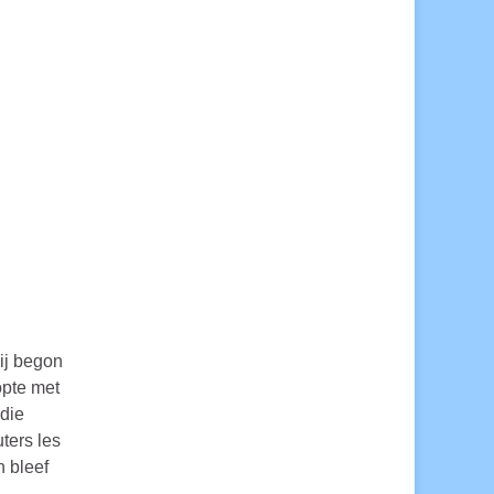
ij begon
opte met
 die
ters les
n bleef