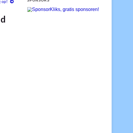
SPONSORS
 op!
id