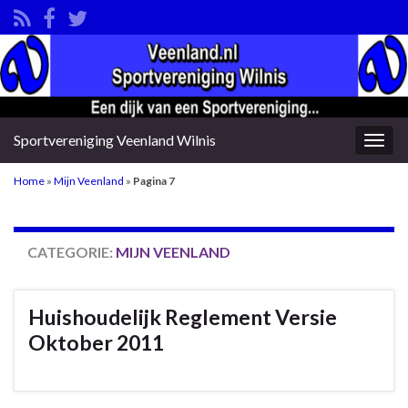
Sportvereniging Veenland Wilnis
Togg
navig
Home
»
Mijn Veenland
»
Pagina 7
CATEGORIE:
MIJN VEENLAND
Huishoudelijk Reglement Versie
Oktober 2011