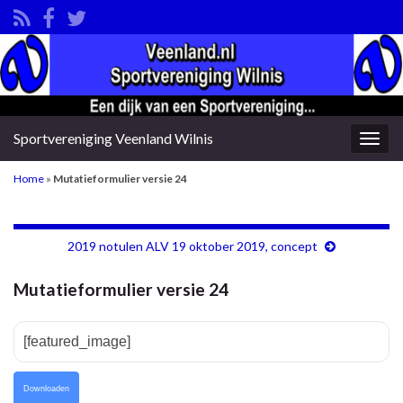
Sportvereniging Veenland Wilnis
Togg
navig
Home
»
Mutatieformulier versie 24
2019 notulen ALV 19 oktober 2019, concept
Mutatieformulier versie 24
[featured_image]
Downloaden