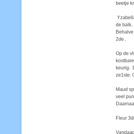
beetje 
Yzabella
de balk.
Behalve 
2de .
Op de vl
kostbare
keurig. 
ze1ste. 
Maud spr
veel pun
Daarnaa
Fleur 3d
Vandaag