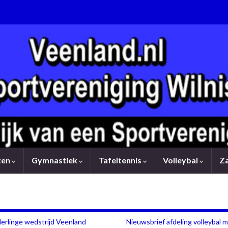
rten
Gymnastiek
Tafeltennis
Volleybal
Z
erlinge wedstrijd Veenland
Nieuwsbrief afdeling volleybal 