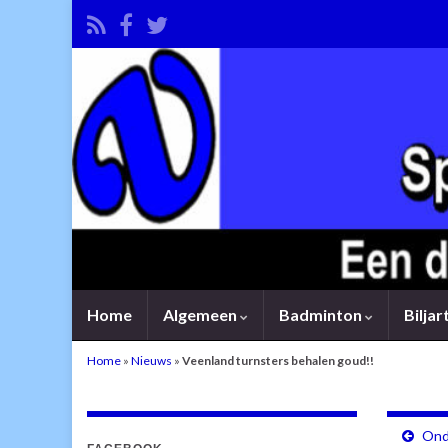
Home
Algemeen
Badminton
Bilja
Home
»
Nieuws
»
Veenland turnsters behalen goud!!
Ond