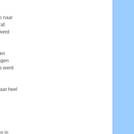
p naar
af.
 werd
ren
ingen
es werd
aar heel
n in