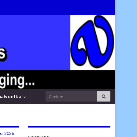
Search for:
aalvoetbal
mei 2026