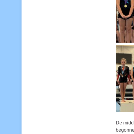
De midde
begonnen