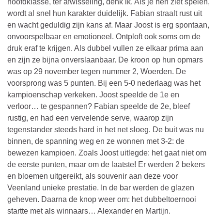
hoofdklasse, ter afwisseling, denk ik. Als je hen ziet spelen,
wordt al snel hun karakter duidelijk. Fabian straalt rust uit
en wacht geduldig zijn kans af. Maar Joost is erg spontaan,
onvoorspelbaar en emotioneel. Ontploft ook soms om de
druk eraf te krijgen. Als dubbel vullen ze elkaar prima aan
en zijn ze bijna onverslaanbaar. De kroon op hun opmars
was op 29 november tegen nummer 2, Woerden. De
voorsprong was 5 punten. Bij een 5-0 nederlaag was het
kampioenschap verkeken. Joost speelde de 1e en
verloor… te gespannen? Fabian speelde de 2e, bleef
rustig, en had een vervelende serve, waarop zijn
tegenstander steeds hard in het net sloeg. De buit was nu
binnen, de spanning weg en ze wonnen met 3-2: de
bewezen kampioen. Zoals Joost uitlegde: het gaat niet om
de eerste punten, maar om de laatste! Er werden 2 bekers
en bloemen uitgereikt, als souvenir aan deze voor
Veenland unieke prestatie. In de bar werden de glazen
geheven. Daarna de knop weer om: het dubbeltoernooi
startte met als winnaars… Alexander en Martijn.