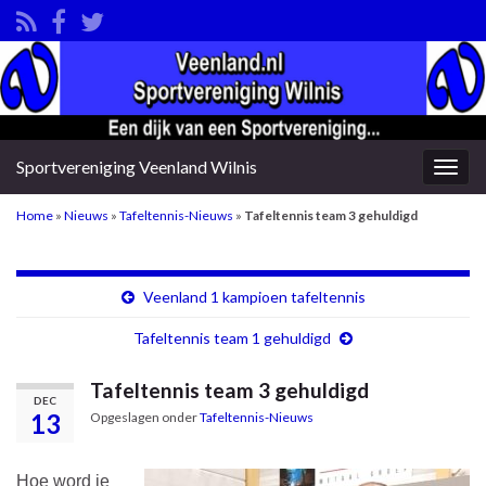
Sportvereniging Veenland Wilnis
Togg
navig
Home
»
Nieuws
»
Tafeltennis-Nieuws
»
Tafeltennis team 3 gehuldigd
Veenland 1 kampioen tafeltennis
Tafeltennis team 1 gehuldigd
Tafeltennis team 3 gehuldigd
DEC
13
Opgeslagen onder
Tafeltennis-Nieuws
Hoe word je