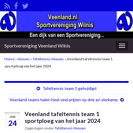
Sportvereniging Veenland Wilnis
Togg
navig
Home
»
Nieuws
»
Tafeltennis-Nieuws
»
Veenland tafeltennis team 1
sportploeg van het jaar 2024
Tafeltennis team 1 gehuldigd
Veenland teams halen heel veel prijzen op drie en vierkamp
Veenland tafeltennis team 1
JAN
sportploeg van het jaar 2024
24
Opgeslagen onder
Tafeltennis-Nieuws