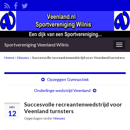
Sportvereniging Veenland Wilnis
Togg
navig
Home
»
Nieuws
»
Succesvolle recreantenwedstrijd voor Veenland turnsters
Opzeggen Gymnastiek
Onderlinge wedstrijd Veenland
Succesvolle recreantenwedstrijd voor
MEI
Veenland turnsters
12
Opgeslagen onder
Nieuws