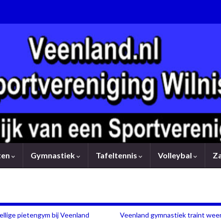
rten
Gymnastiek
Tafeltennis
Volleybal
Z
llige pietengym bij Veenland
Veenland gymnastiek traint weer