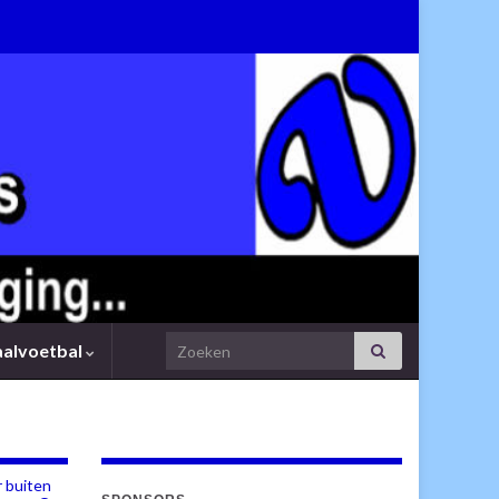
Search for:
aalvoetbal
 buiten