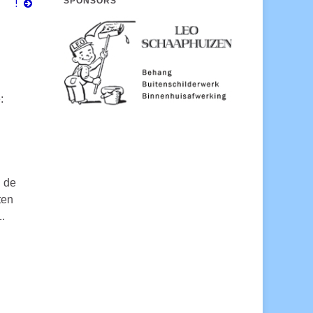
SPONSORS
!
:
n de
ten
.