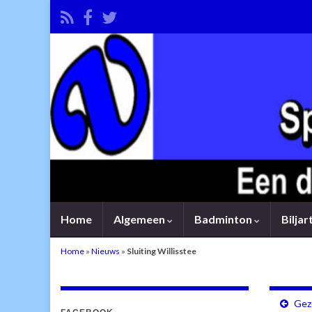
Home
Algemeen
Badminton
Bilja
Home
»
Nieuws
»
Sluiting Willisstee
Geze