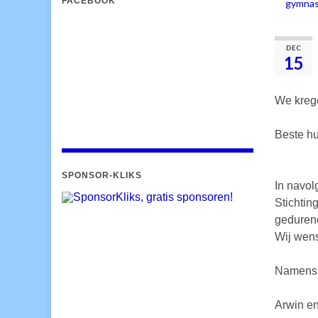
FACEBOOK
gymnas
DEC
15
We krege
Beste hu
SPONSOR-KLIKS
In navol
Stichtin
gedurend
Wij wens
Namens h
Arwin e