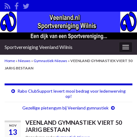
Sportvereniging Veenland Wilnis
Togg
navig
Home
»
Nieuws
»
Gymnastiek-Nieuws
»
VEENLAND GYMNASTIEK VIERT 50
JARIG BESTAAN
Rabo ClubSupport levert mooi bedrag voor ledenwerving
op!
Gezellige pietengym bij Veenland gymnastiek
VEENLAND GYMNASTIEK VIERT 50
NOV
JARIG BESTAAN
13