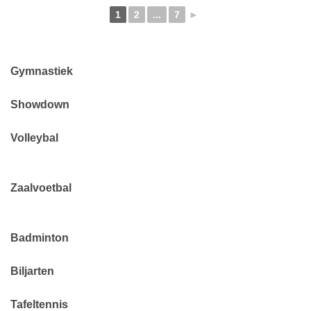
1
2
...
7
►
Gymnastiek
Showdown
Volleybal
Zaalvoetbal
Badminton
Biljarten
Tafeltennis