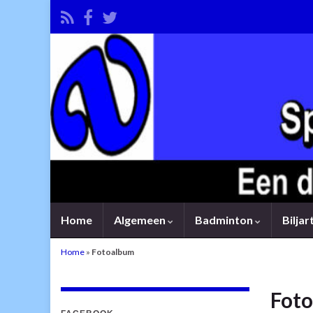
Home
Algemeen
Badminton
Bilja
Home
»
Fotoalbum
Fot