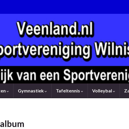
rten
Gymnastiek
Tafeltennis
Volleybal
Z
oalbum