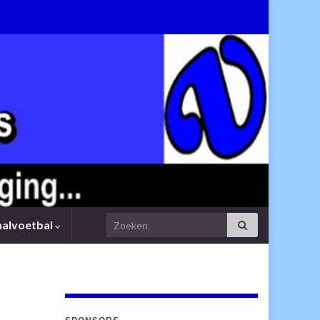
Search for:
aalvoetbal