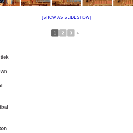
[SHOW AS SLIDESHOW]
1
2
3
►
tiek
own
al
tbal
ton