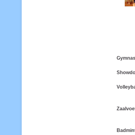
Gymnas
Showd
Volleyb
Zaalvoe
Badmin