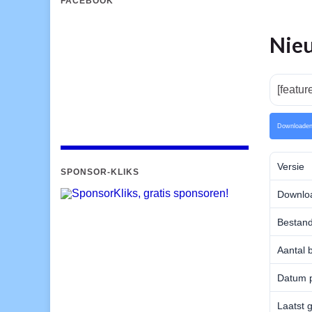
FACEBOOK
Nie
[featu
Downloade
Versie
SPONSOR-KLIKS
Downlo
Bestand
Aantal 
Datum p
Laatst 