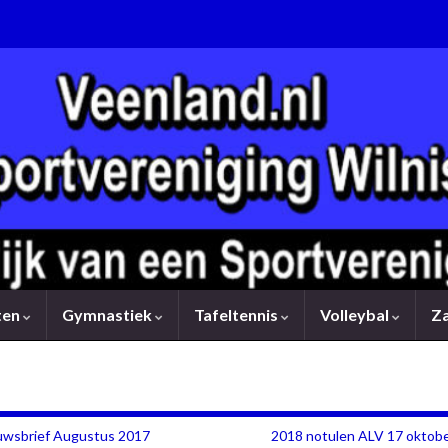
rten
Gymnastiek
Tafeltennis
Volleybal
Z
uwsbrief Augustus 2017
2018 notulen ALV 17 oktobe