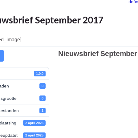
defin
uwsbrief September 2017
red_image]
Nieuwsbrief September
n
1.0.0
aden
0
sgrootte
0
bestanden
1
laatsing
2 april 2025
geüpdatet
2 april 2025