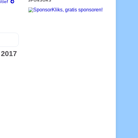
SPONSORS
itief
 2017