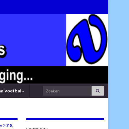
Search for:
aalvoetbal
r 2018,