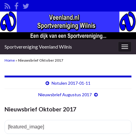
Sportvereniging Veenland Wilnis
Togg
navig
Home
»
Nieuwsbrief Oktober 2017
Notulen 2017-01-11
Nieuwsbrief Augustus 2017
Nieuwsbrief Oktober 2017
[featured_image]