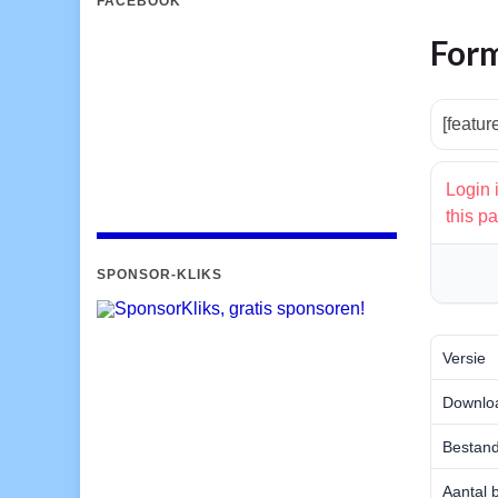
FACEBOOK
Form
[featu
Login 
this p
SPONSOR-KLIKS
Versie
Downlo
Bestand
Aantal 