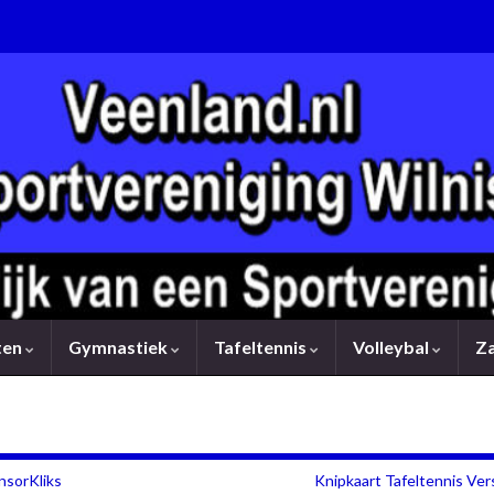
rten
Gymnastiek
Tafeltennis
Volleybal
Z
nsorKliks
Knipkaart Tafeltennis Ver