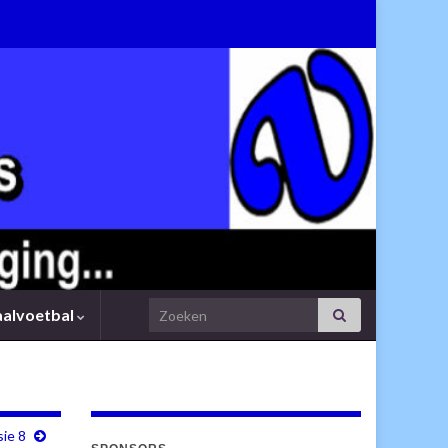
Search for:
aalvoetbal
sie 8