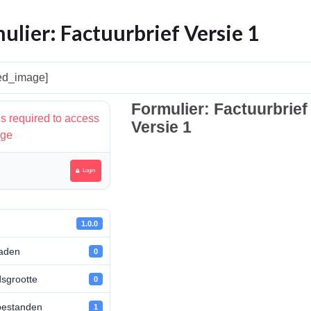
ulier: Factuurbrief Versie 1
red_image]
Formulier: Factuurbrief
is required to access
Versie 1
age
Login
1.0.0
aden
0
sgrootte
0
bestanden
1