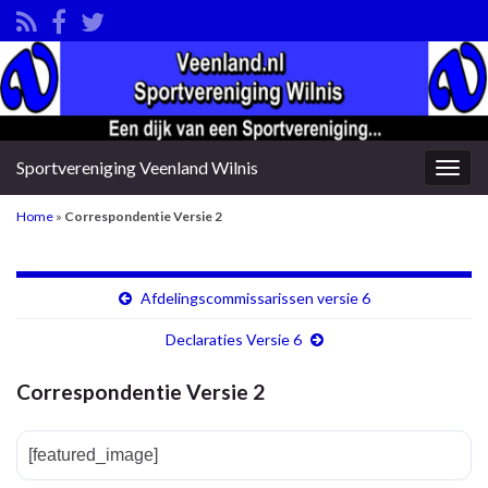
Sportvereniging Veenland Wilnis
Togg
navig
Home
»
Correspondentie Versie 2
Afdelingscommissarissen versie 6
Declaraties Versie 6
Correspondentie Versie 2
[featured_image]