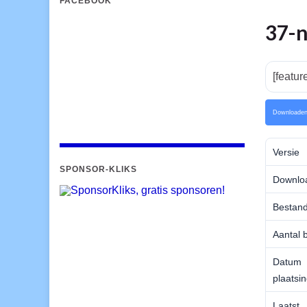
FACEBOOK
37-n
[featu
Downloade
Versie
SPONSOR-KLIKS
Downlo
Bestand
Aantal 
Datum
plaatsi
Laatst