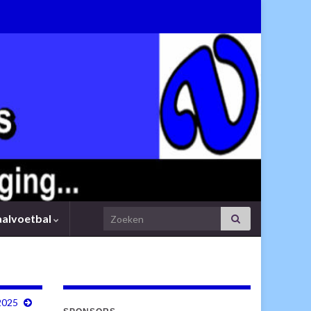
Search for:
aalvoetbal
2025