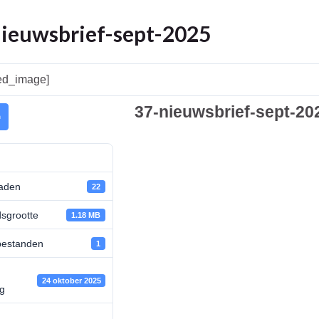
ieuwsbrief-sept-2025
red_image]
37-nieuwsbrief-sept-20
n
aden
22
sgrootte
1.18 MB
bestanden
1
24 oktober 2025
ng