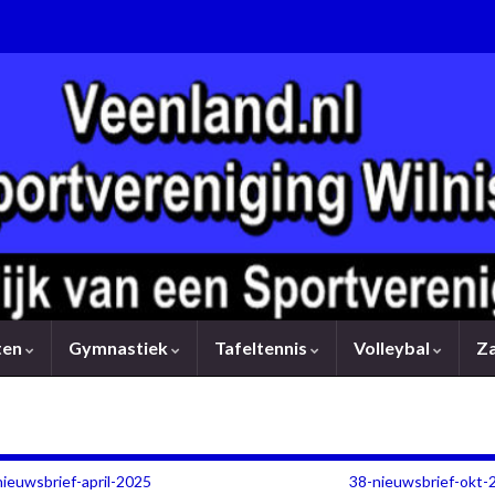
rten
Gymnastiek
Tafeltennis
Volleybal
Z
nieuwsbrief-april-2025
38-nieuwsbrief-okt-