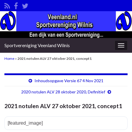
Sportvereniging Veenland Wilnis
Togg
navig
Home
»
2021 notulen ALV 27 oktober 2021, concept1
Inhoudsopgave Versie 67 4 Nov 2021
2020 notulen ALV 28 oktober 2020, Definitief
2021 notulen ALV 27 oktober 2021, concept1
[featured_image]