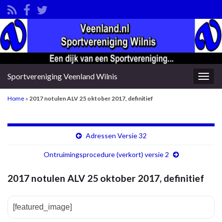
Sportvereniging Veenland Wilnis
Togg
navig
Home
»
2017 notulen ALV 25 oktober 2017, definitief
Adressen Versie 32
Ontruimingsprocedure (verkort) versie 2
2017 notulen ALV 25 oktober 2017, definitief
[featured_image]