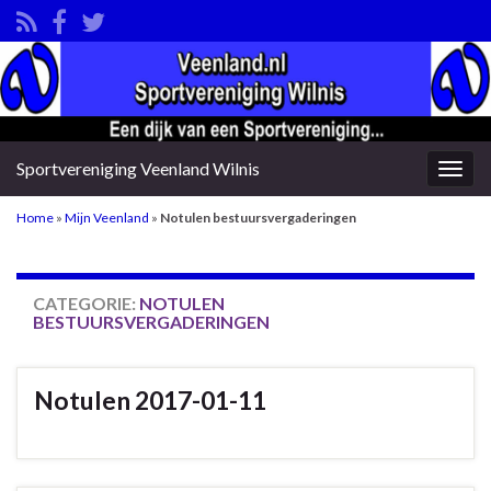
Sportvereniging Veenland Wilnis
Togg
navig
Home
»
Mijn Veenland
»
Notulen bestuursvergaderingen
CATEGORIE:
NOTULEN
BESTUURSVERGADERINGEN
Notulen 2017-01-11